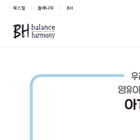
북스힐
돌배나무
BH
새로 나온 책
베스트셀러
도서목록
새로 나온 책