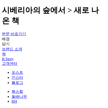
시베리아의 숲에서 > 새로 나
온 책
본문 바로가기
배경
닫기
브랜드 소개
책
B.Story
고객센터
포스트
인스타
블로그
북스힐
돌배나무
BH