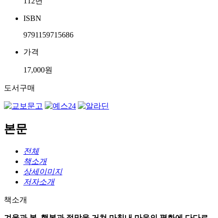
112면
ISBN
9791159715686
가격
17,000원
도서구매
본문
전체
책소개
상세이미지
저자소개
책소개
겨울과 봄, 행복과 절망을 거쳐 마침내 마음의 평화에 다다르